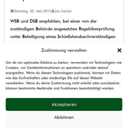
Dienstag, 05. Mai 2015
Jan Sacher
WSB und DSB empfehlen, bei einer von der
zuständigen Behörde angesetzten Regelüberprüfung
unter Beteiligung eines Schießstandsachverständigen
(SSV) umgehend zwar den Termin zu bestätigen, die
Zustimmung verwalten
Beteiligung eines SSV jedoch abzulehnen.
Um dir ein optimales Erlebnis zu bieten, verwenden wir Technologien wie
Eine entsprechende Vorlage für den Wiederspruch
Cookies, um Geräteinformationen zu speichern und/oder darauf
zuzugreifen. Wenn du diesen Technologien zustimmst, können wir Daten
findet Ihr im Anhang des Artikels. Gemäß der
wie das Surfverhalten oder eindeutige IDs auf dieser Website
aktuellen Waffenverordnung ist ein SSV nur
verarbeiten. Wenn du deine Zustimmung nicht erteilst oder zurückziehst,
können bestimmte Merkmale und Funktionen beeinträchtigt werden.
erforderlich, wenn bedenken gegen eine
ordnungsgemäße Schießstätte besteht, bzw.
Akzeptieren
umfangreiche Umbauarbeiten durchgeführt wurden.
Im Zweifelsfall kann die Behörde auf einen SSV
Ablehnen
bestehen.