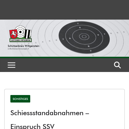
Zum
Inhalt
springen
SONSTIGES
Schiessstandabnahmen –
Einspruch SSV