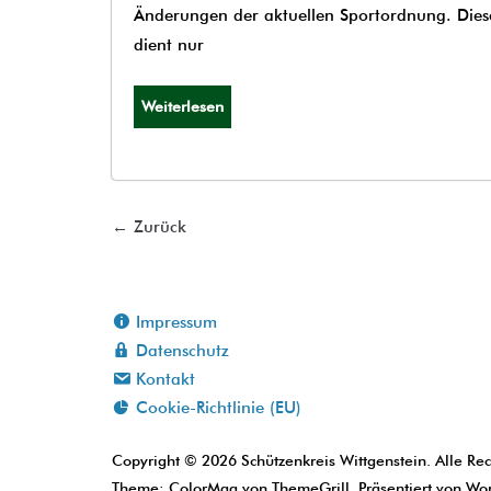
Änderungen der aktuellen Sportordnung. Diese L
dient nur
Weiterlesen
← Zurück
Impressum
Datenschutz
Kontakt
Cookie-Richtlinie (EU)
Copyright © 2026
Schützenkreis Wittgenstein
. Alle Re
Theme:
ColorMag
von ThemeGrill. Präsentiert von
Wor