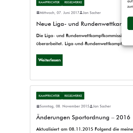
auf
KAMPFRICHTER
REGELWERKE
zur
Mittwoch, 07. Juni 2017
Jan Sacher
Neue Liga- und Rundenwettkampfri
Die Liga- und Rundenwettkampfkommission hat
überarbeitet. Liga-und-Rundenwettkampf-Ric
Weiterlesen
KAMPFRICHTER
REGELWERKE
Sonntag, 08. November 2015
Jan Sacher
Änderungen Sportordnung – 2016
Aktualisiert am 08.11.2015 Folgend die mein