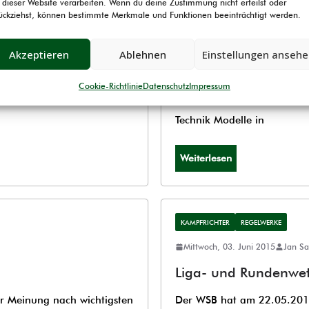
 dieser Website verarbeiten. Wenn du deine Zustimmung nicht erteilst oder
JUGEND
KAMPFRICHTER
SONSTIG
ückziehst, können bestimmte Merkmale und Funktionen beeinträchtigt werden.
Sonntag, 05. März 2017
Jan Sa
chtlinie des WSB
Jedermannslehrgän
Akzeptieren
Ablehnen
Einstellungen anseh
 die Liga-/RWK-Richtlinie
In zwei Wochen findet das 
Cookie-Richtlinie
Datenschutz
Impressum
htlinie-Stand-2017-05-05
Schützenbund statt. In de
Technik Modelle in
Weiterlesen
KAMPFRICHTER
REGELWERKE
Mittwoch, 03. Juni 2015
Jan Sa
Liga- und Rundenwett
er Meinung nach wichtigsten
Der WSB hat am 22.05.2015