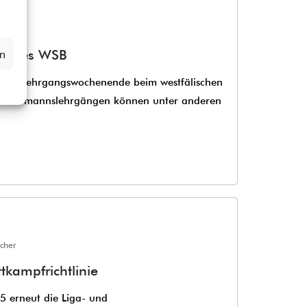
ES
cher
ge des WSB
en
erste Lehrgangswochenende beim westfälischen
n Jedermannslehrgängen können unter anderen
cher
kampfrichtlinie
 erneut die Liga- und