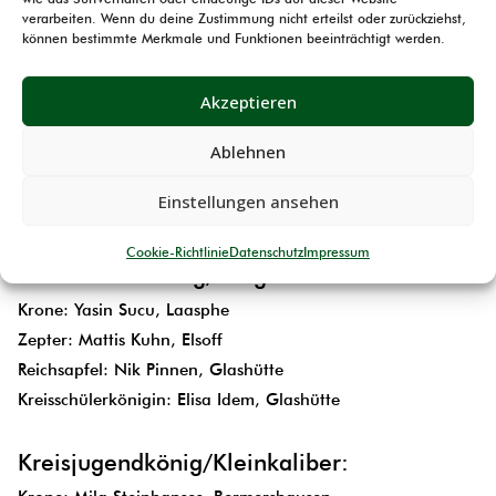
verarbeiten. Wenn du deine Zustimmung nicht erteilst oder zurückziehst,
Am Ende des Tages standen folgende Preisträger fest:
können bestimmte Merkmale und Funktionen beeinträchtigt werden.
Kreiskinderkönig/RedDot:
Akzeptieren
Krone: Leonie Gunkel, Laasphe
Ablehnen
Zepter: Max Hippensteil, Hemschlar
Reichsapfel: Emelie Liebe, Oberndorf
Einstellungen ansehen
König: Nico Linde, Hemschlar
Cookie-Richtlinie
Datenschutz
Impressum
Kreisschülerkönig/Luftgewehr:
Krone: Yasin Sucu, Laasphe
Zepter: Mattis Kuhn, Elsoff
Reichsapfel: Nik Pinnen, Glashütte
Kreisschülerkönigin: Elisa Idem, Glashütte
Kreisjugendkönig/Kleinkaliber: