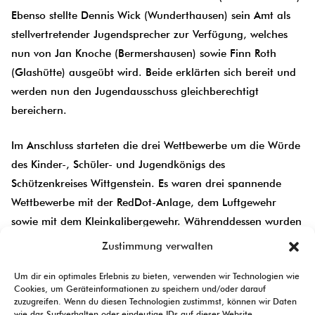
Ebenso stellte Dennis Wick (Wunderthausen) sein Amt als
stellvertretender Jugendsprecher zur Verfügung, welches
nun von Jan Knoche (Bermershausen) sowie Finn Roth
(Glashütte) ausgeübt wird. Beide erklärten sich bereit und
werden nun den Jugendausschuss gleichberechtigt
bereichern.
Im Anschluss starteten die drei Wettbewerbe um die Würde
des Kinder-, Schüler- und Jugendkönigs des
Schützenkreises Wittgenstein. Es waren drei spannende
Wettbewerbe mit der RedDot-Anlage, dem Luftgewehr
sowie mit dem Kleinkalibergewehr. Währenddessen wurden
die Anwesenden vom Team des SV Glashütte auf
Zustimmung verwalten
vorbildliche Weise mit Waffeln, Kuchen, Bratwurst sowie
Um dir ein optimales Erlebnis zu bieten, verwenden wir Technologien wie
kalten und warmen Getränken zu familienfreundlichen
Cookies, um Geräteinformationen zu speichern und/oder darauf
Preisen bestens versorgt.
zuzugreifen. Wenn du diesen Technologien zustimmst, können wir Daten
wie das Surfverhalten oder eindeutige IDs auf dieser Website