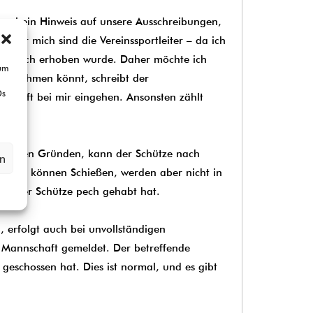
h mal ein Hinweis auf unsere Ausschreibungen,
r für mich sind die Vereinssportleiter – da ich
 Einspruch erhoben wurde. Daher möchte ich
 um
teilnehmen könnt, schreibt der
Ds
erschaft bei mir eingehen. Ansonsten zählt
enannten Gründen, kann der Schütze nach
en
hützen können Schießen, werden aber nicht in
as der Schütze pech gehabt hat.
 erfolgt auch bei unvollständigen
e Mannschaft gemeldet. Der betreffende
geschossen hat. Dies ist normal, und es gibt