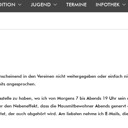
DITION
JUGEND
TERMINE
INFOTHEK
scheinend in den Vereinen nicht weitergegeben oder einfach nic
eits angesprochen.
itsstelle zu haben, wo ich von Morgens 7 bis Abends 19 Uhr sein 
r den Nebeneffekt, dass die Hausmitbewohner Abends genervt erzä
altet, der auch abgehört wird. Am liebsten nehme ich E-Mails, 