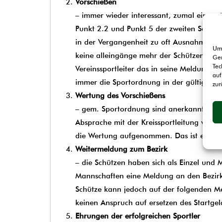
Vorschießen
– immer wieder interessant, zumal eingent
Punkt 2.2 und Punkt 5 der zweiten Seite. D
in der Vergangenheit zu oft Ausnahmen erl
Um 
keine alleingänge mehr der Schützen. Wenn
Ger
Tec
Vereinssportleiter das in seine Meldung –
auf
immer die Sportordnung in der gültigen F
zur
Wertung des Vorschießens
– gem. Sportordnung sind anerkannte Grü
Absprache mit der Kreissportleitung vors
die Wertung aufgenommen. Das ist ein En
Weitermeldung zum Bezirk
– die Schützen haben sich als Einzel und 
Mannschaften eine Meldung an den Bezirk.
Schütze kann jedoch auf der folgenden Me
keinen Anspruch auf ersetzen des Startgel
Ehrungen der erfolgreichen Sportler