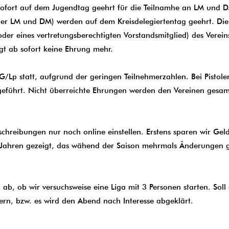
sofort auf dem Jugendtag geehrt für die Teilnamhe an LM und 
der LM und DM) werden auf dem Kreisdelegiertentag geehrt. Di
(oder eines vertretungsberechtigten Vorstandsmitglied) des Vere
gt ab sofort keine Ehrung mehr.
G/Lp statt, aufgrund der geringen Teilnehmerzahlen. Bei Pistole
eführt. Nicht überreichte Ehrungen werden den Vereinen gesamm
hreibungen nur noch online einstellen. Erstens sparen wir Geld
en 3 Jahren gezeigt, das wähend der Saison mehrmals Änderunge
ab, ob wir versuchsweise eine Liga mit 3 Personen starten. Soll
ern, bzw. es wird den Abend nach Interesse abgeklärt.