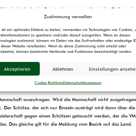
lich eindeutig in der Sportordnung geregelt. An der Stelle auc
Zustimmung verwalten
as kleingedruckte ist nicht ohne Grund dahinter. Ansprechpartne
aubt habe, wo mir teilweise schriftlich von Vereinsportleitern
dir ein optimales Erlebnis zu bieten, verwenden wir Technologien wie Cookies,
 es z.B. Probleme gibt, dass Ihr nicht am Meisterschaftstermin 
äteinformationen zu speichern und/oder darauf zuzugreifen. Wenn du diesen
hnologien zustimmst, können wir Daten wie das Surfverhalten oder eindeutige I
 daher sollte diese Meldung auch nicht eine Woche vor der Meist
 dieser Website verarbeiten. Wenn du deine Zustimmung nicht erteilst oder
assung.
ückziehst, können bestimmte Merkmale und Funktionen beeinträchtigt werden.
nde definiert, warum ein Schütze vorschießen darf. Bei den g
Akzeptieren
Ablehnen
Einstellungen anseh
chießen und wird in die Werutng aufgenommen. Alle anderen Sc
tgegenkommen – rein von der Sache her, kann ich auch sagen d
Cookie-Richtlinie
Datenschutz
Impressum
Mannschaft auszutragen. Wird die Mannschaft nicht ausgetragen,
 Der Schütze, der sich nur Einzeln austrägt wird dann über di
isterschaft gegen einen Schützen getauscht werden, der die VM 
des. Das gleiche gilt für die Meldung vom Bezirk auf das Land.