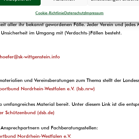
er als Kontaktperson für Fragen und Hinweise zu sexualisierter 
Cookie-Richtlinie
Datenschutz
Impressum
rdachts-)Fällen von Kindeswohlgefährdung und vermittelt bei Bed
heit aller ihr bekannt gewordenen Fälle. Jeder Verein und jedes 
Unsicherheit im Umgang mit (Verdachts-)Fällen besteht.
hoefer@sk-wittgenstein.info
aterialien und Vereinsberatungen zum Thema stellt der Landes
portbund Nordrhein-Westfalen e.V. (lsb.nrw)
mfangreiches Material bereit. Unter diesem Link ist die entspr
er Schützenbund (dsb.de)
 Ansprechpartnern und Fachberatungsstellen:
ortbund Nordrhein-Westfalen e.V.