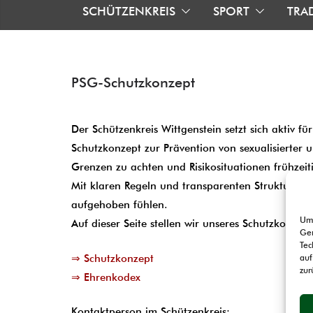
SCHÜTZENKREIS
SPORT
TRA
PSG-Schutzkonzept
Der Schützenkreis Wittgenstein setzt sich aktiv fü
Schutzkonzept zur Prävention von sexualisierter 
Grenzen zu achten und Risikosituationen frühzeit
Mit klaren Regeln und transparenten Strukturen 
aufgehoben fühlen.
Um 
Auf dieser Seite stellen wir unseres Schutzkonze
Ger
Tec
⇒ Schutzkonzept
auf
zur
⇒ Ehrenkodex
Kontaktperson im Schützenkreis: