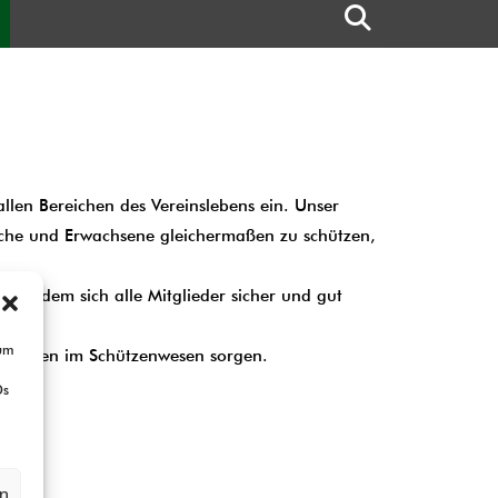
 allen Bereichen des Vereinslebens ein. Unser
dliche und Erwachsene gleichermaßen zu schützen,
 in dem sich alle Mitglieder sicher und gut
 um
Vertrauen im Schützenwesen sorgen.
Ds
en