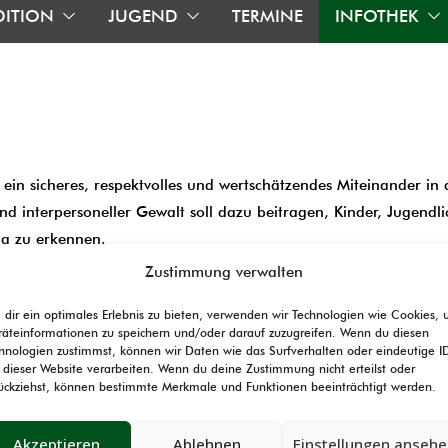
DITION
JUGEND
TERMINE
INFOTHEK
r ein sicheres, respektvolles und wertschätzendes Miteinander in
und interpersoneller Gewalt soll dazu beitragen, Kinder, Jugen
ig zu erkennen.
möchten wir Verantwortung übernehmen und ein Umfeld schaffen,
Zustimmung verwalten
dir ein optimales Erlebnis zu bieten, verwenden wir Technologien wie Cookies,
pts vor und zeigen, wie wir gemeinsam für mehr Sicherheit und 
äteinformationen zu speichern und/oder darauf zuzugreifen. Wenn du diesen
hnologien zustimmst, können wir Daten wie das Surfverhalten oder eindeutige I
 dieser Website verarbeiten. Wenn du deine Zustimmung nicht erteilst oder
ückziehst, können bestimmte Merkmale und Funktionen beeinträchtigt werden.
Akzeptieren
Ablehnen
Einstellungen anseh