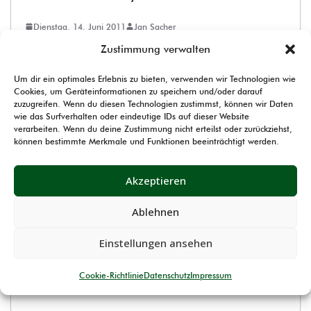
Dienstag, 14. Juni 2011
Jan Sacher
Zustimmung verwalten
Zulassung VarioLens Modell 2
Um dir ein optimales Erlebnis zu bieten, verwenden wir Technologien wie
Die Firma VarioLens – Fritz Niemann – hat am
Cookies, um Geräteinformationen zu speichern und/oder darauf
30.11.2006 die Zulassung für das Modell 1 erhalten.
zuzugreifen. Wenn du diesen Technologien zustimmst, können wir Daten
wie das Surfverhalten oder eindeutige IDs auf dieser Website
In der Zwischenzeit wurde das Produkt
verarbeiten. Wenn du deine Zustimmung nicht erteilst oder zurückziehst,
weiterentwickelt. Nachdem sich in den Grundsätzen
können bestimmte Merkmale und Funktionen beeinträchtigt werden.
keine Veränderung ergeben hat (geändert wurde nur
das Aussehen und das Gewicht) bleibt für das Modell
Akzeptieren
2 die Zulassung erhalten. Ferner darf das das
Ablehnen
Produkt „VarioLens“ ab der Seniorenklasse B in den
Wettbewerben nach Teil 9 der Sportordnung auch am
Einstellungen ansehen
Gewehr angebracht werden.
Cookie-Richtlinie
Datenschutz
Impressum
2011-06-14_VarioLens2