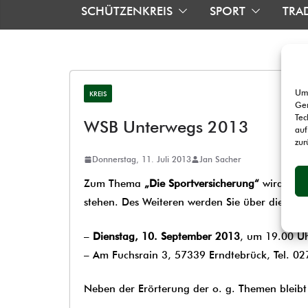
SCHÜTZENKREIS
SPORT
TRA
Um 
KREIS
Ger
Tec
WSB Unterwegs 2013
auf
zur
Donnerstag, 11. Juli 2013
Jan Sacher
Zum Thema
„Die Sportversicherung“
wird der 
stehen. Des Weiteren werden Sie über die wich
–
Dienstag, 10. September 2013
, um 19.00 U
–
Am Fuchsrain 3, 57339 Erndtebrück, Tel. 0
Neben der Erörterung der o. g. Themen bleibt