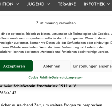
DITION
JUGEND
TERMINE
INFOTHEK
Zustimmung verwalten
dir ein optimales Erlebnis zu bieten, verwenden wir Technologien wie Cookies,
äteinformationen zu speichern und/oder darauf zuzugreifen. Wenn du diesen
hnologien zustimmst, können wir Daten wie das Surfverhalten oder eindeutige I
 dieser Website verarbeiten. Wenn du deine Zustimmung nicht erteilst oder
ückziehst, können bestimmte Merkmale und Funktionen beeinträchtigt werden.
Akzeptieren
Ablehnen
Einstellungen anseh
Leiter des Versicherungsbüros der Sporthilfe wertvolle Informat
tigsten Eckpunkte für die Umstellung auf
„SEPA-Zahlungsverkeh
Cookie-Richtlinie
Datenschutz
Impressum
hr beim
Schießverein Erndtebrück 1911 e. V.
,
2753/4142
 sicher ausreichend Zeit, um weitere Fragen zu besprechen.