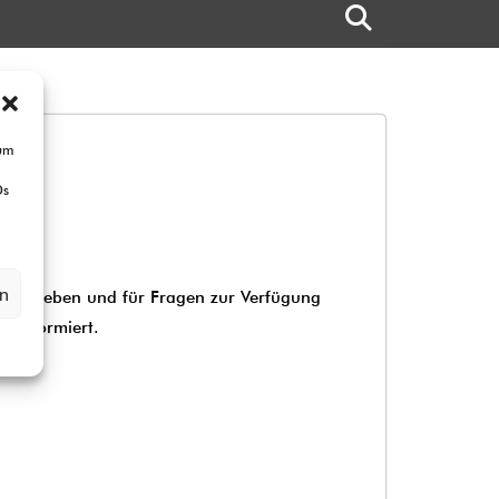
 um
Ds
en
ionen geben und für Fragen zur Verfügung
r“
informiert.