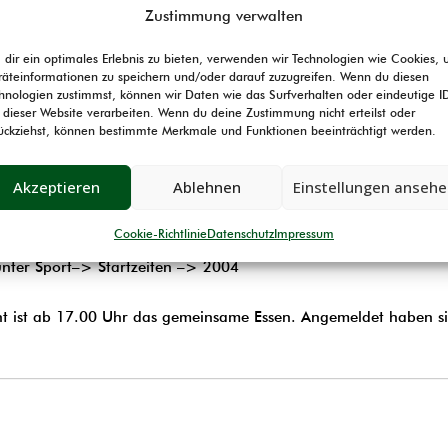
DITION
JUGEND
TERMINE
INFOTHEK
Zustimmung verwalten
dir ein optimales Erlebnis zu bieten, verwenden wir Technologien wie Cookies,
äteinformationen zu speichern und/oder darauf zuzugreifen. Wenn du diesen
hnologien zustimmst, können wir Daten wie das Surfverhalten oder eindeutige I
 dieser Website verarbeiten. Wenn du deine Zustimmung nicht erteilst oder
ückziehst, können bestimmte Merkmale und Funktionen beeinträchtigt werden.
Akzeptieren
Ablehnen
Einstellungen anseh
Cookie-Richtlinie
Datenschutz
Impressum
n unter Sport–> Startzeiten –> 2004
t ist ab 17.00 Uhr das gemeinsame Essen. Angemeldet haben si