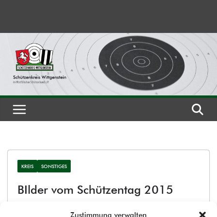
Zum
Inhalt
springen
KREIS
SONSTIGES
BIlder vom Schützentag 2015
online
Zustimmung verwalten