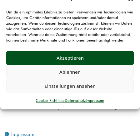
Um dir ein optimales Erlebnis zu bieten, verwenden wir Technologien wie
Montag, 28. März 2016
Jan Sacher
Cookies, um Geräteinformationen zu speichern und/oder darauf
Es hat leider etwas länger gedauert, wie geplant,
zuzugreifen. Wenn du diesen Technologien zustimmst, können wir Daten
wie das Surfverhalten oder eindeutige IDs auf dieser Website
aber nun sind endlich Bilder vom westfälischen
verarbeiten. Wenn du deine Zustimmung nicht erteilst oder zurückziehst,
Schützentag 2015 in Erndtebrück online. Die Foto’s
können bestimmte Merkmale und Funktionen beeinträchtigt werden.
findet Ihr auf der
Homepage
zum Schützentag 2015.
Dort im Menüpunkt Nachbereitung sind die Bilder
Akzeptieren
abgelegt. Vielen Dank an alle beteiligten Personen,
Ablehnen
die uns die Bilder zur Verfügung gestellt haben.
Einstellungen ansehen
KK50m Auflage
Cookie-Richtlinie
Datenschutz
Impressum
SpO Teil 10 / Hilfsmittel allgemein
Impressum