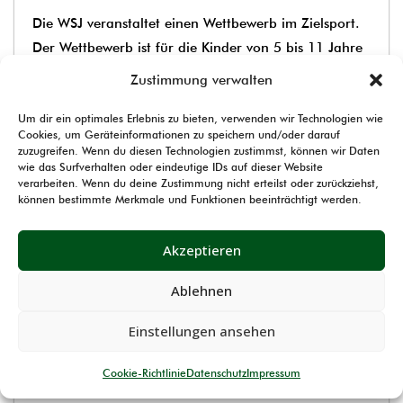
Die WSJ veranstaltet einen Wettbewerb im Zielsport.
Der Wettbewerb ist für die Kinder von 5 bis 11 Jahre
als Einzel- und Mannschaftswertung ausgeschrieben.
Zustimmung verwalten
Die drei besten Schützen und Mannschaften in den
Um dir ein optimales Erlebnis zu bieten, verwenden wir Technologien wie
ausgeschriebenen Klassen erhalten einen Preis. Am
Cookies, um Geräteinformationen zu speichern und/oder darauf
Ende des Wettkampfes erfolgt die Siegerehrung bei
zuzugreifen. Wenn du diesen Technologien zustimmst, können wir Daten
wie das Surfverhalten oder eindeutige IDs auf dieser Website
der zusätzlich jeder Starter eine Ehrung in Form einer
verarbeiten. Wenn du deine Zustimmung nicht erteilst oder zurückziehst,
Teil-nahmemedaille erhält.
können bestimmte Merkmale und Funktionen beeinträchtigt werden.
Der Wettbewerb findet am 23.04.2017 im LLZ in
Akzeptieren
Dortmund, Eberstr. 30 statt.
Es dürfen auch Kinder teilnehmen, die keine
Ablehnen
Mitglieder im WSB sind
Einstellungen ansehen
Weitere Details im angefügten Flyer des WSJ
Cookie-Richtlinie
Datenschutz
Impressum
17_Flyer Winny Cup