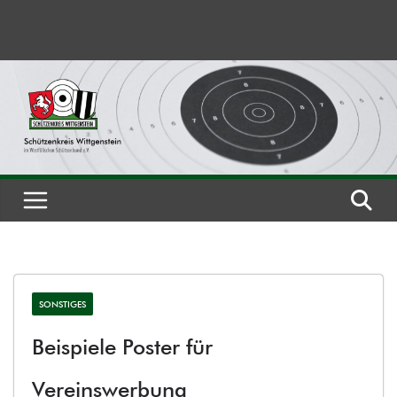
Zum
Inhalt
springen
SONSTIGES
Beispiele Poster für
Vereinswerbung