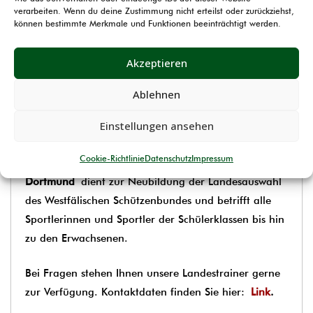
verarbeiten. Wenn du deine Zustimmung nicht erteilst oder zurückziehst,
bestmögliche Besetzung für den Landeskader 2018
können bestimmte Merkmale und Funktionen beeinträchtigt werden.
zu finden.
Akzeptieren
Die Landestrainerin Dunja Eickelmann (Gewehr) und
der Landestrainer Hans Bohne (Pistole) haben den
Ablehnen
Termin für die Kadersichtung für die kommende
Einstellungen ansehen
Saison 2018 ausgeschrieben.
Cookie-Richtlinie
Datenschutz
Impressum
Die Sichtung am
16. September im LLZ
Dortmund
dient zur Neubildung der Landesauswahl
des Westfälischen Schützenbundes und betrifft alle
Sportlerinnen und Sportler der Schülerklassen bis hin
zu den Erwachsenen.
Bei Fragen stehen Ihnen unsere Landestrainer gerne
zur Verfügung. Kontaktdaten finden Sie hier:
Link
.