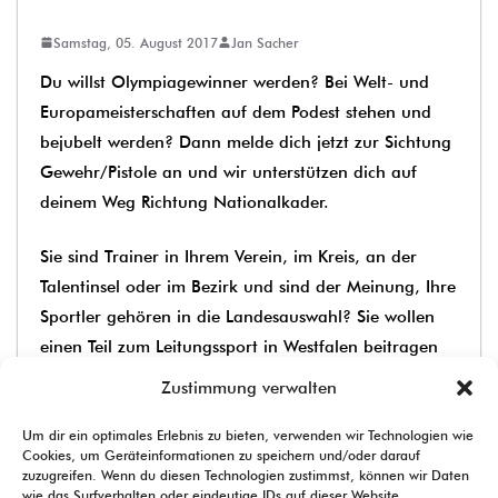
Samstag, 05. August 2017
Jan Sacher
Du willst Olympiagewinner werden? Bei Welt- und
Europameisterschaften auf dem Podest stehen und
bejubelt werden? Dann melde dich jetzt zur Sichtung
Gewehr/Pistole an und wir unterstützen dich auf
deinem Weg Richtung Nationalkader.
Sie sind Trainer in Ihrem Verein, im Kreis, an der
Talentinsel oder im Bezirk und sind der Meinung, Ihre
Sportler gehören in die Landesauswahl? Sie wollen
einen Teil zum Leitungssport in Westfalen beitragen
und zeigen, dass gerade Ihre Jugendlichen an
Zustimmung verwalten
Westfalens Spitze stehen sollten? In fairen
Um dir ein optimales Erlebnis zu bieten, verwenden wir Technologien wie
Wettbewerben, Einzel- und Gruppengesprächen,
Cookies, um Geräteinformationen zu speichern und/oder darauf
Analysen und Planungen werden die Landestrainer
zuzugreifen. Wenn du diesen Technologien zustimmst, können wir Daten
wie das Surfverhalten oder eindeutige IDs auf dieser Website
Sie an den Terminen begleiten, um am Ende die