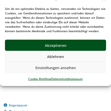
Um dir ein optimales Erlebnis zu bieten, verwenden wir Technologien wie
Montag, 12. Oktober 2020
Patrick Strackbein
Cookies, um Geräteinformationen zu speichern und/oder darauf
zuzugreifen. Wenn du diesen Technologien zustimmst, können wir Daten
Die Ergebnisse der Kreismeisterschaft KK 50 Meter
wie das Surfverhalten oder eindeutige IDs auf dieser Website
Auflage sind jetzt online.
verarbeiten. Wenn du deine Zustimmung nicht erteilst oder zurückziehst,
können bestimmte Merkmale und Funktionen beeinträchtigt werden.
Außerdem findet Ihr die Gesamtstartlisten KK 100
Meter Auflage und 100 Meter freihand, zum
Akzeptieren
Wettkampf am 25.10.2020.
Ablehnen
Einstellungen ansehen
Ergebnisse KM 2021 GK-Revolver und GK-Pistole
Ergebnisse Kreismeisterschaft KK 100 Meter, Bogen und
Cookie-Richtlinie
Datenschutz
Impressum
Vorderlader
Impressum