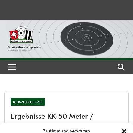
Zum
Inhalt
springen
KREISMEISTERSCHAFT
Ergebnisse KK 50 Meter /
Gesamtstartlisten KK 100 Meter
Zustimmung verwalten