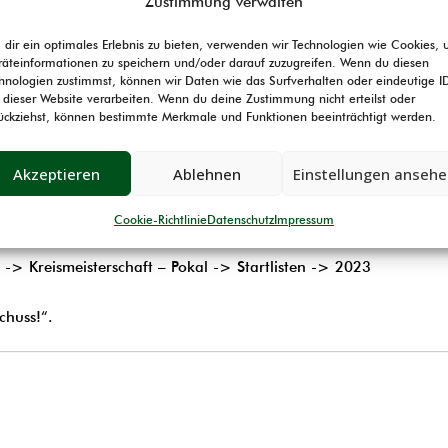
Zustimmung verwalten
DITION
JUGEND
TERMINE
INFOTHEK
dir ein optimales Erlebnis zu bieten, verwenden wir Technologien wie Cookies,
äteinformationen zu speichern und/oder darauf zuzugreifen. Wenn du diesen
hnologien zustimmst, können wir Daten wie das Surfverhalten oder eindeutige I
 dieser Website verarbeiten. Wenn du deine Zustimmung nicht erteilst oder
ückziehst, können bestimmte Merkmale und Funktionen beeinträchtigt werden.
Akzeptieren
Ablehnen
Einstellungen anseh
Vorderlader 2023
Cookie-Richtlinie
Datenschutz
Impressum
rt -> Kreismeisterschaft – Pokal -> Startlisten -> 2023
chuss!“.