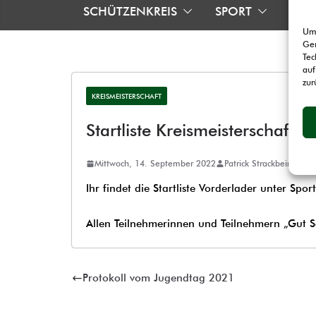
SCHÜTZENKREIS
SPORT
TRA
Um 
Ger
Tec
auf
zur
KREISMEISTERSCHAFT
Startliste Kreismeisterschaft 
Mittwoch, 14. September 2022
Patrick Strackbein
Ihr findet die Startliste Vorderlader unter Spo
Allen Teilnehmerinnen und Teilnehmern „Gut S
Protokoll vom Jugendtag 2021