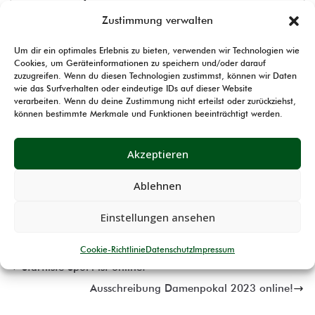
Zustimmung verwalten
Montag, 21. November 2022
Patrick Strackbein
Um dir ein optimales Erlebnis zu bieten, verwenden wir Technologien wie
Hallo zusammen,
Cookies, um Geräteinformationen zu speichern und/oder darauf
zuzugreifen. Wenn du diesen Technologien zustimmst, können wir Daten
die Kreismeisterschaften 2023 Kurzwaffe in
wie das Surfverhalten oder eindeutige IDs auf dieser Website
verarbeiten. Wenn du deine Zustimmung nicht erteilst oder zurückziehst,
Feudingen sind abgeschlossen und die Ergebnisse
können bestimmte Merkmale und Funktionen beeinträchtigt werden.
sind online.
Akzeptieren
Ihr findet diese unter Sport-> Kreismeisterschaft+
Pokal -> Ergebnisse -> 2023
Ablehnen
Allen weiterhin „Gut Schuss!“
Einstellungen ansehen
Cookie-Richtlinie
Datenschutz
Impressum
Startliste SpoPi ist online!
Ausschreibung Damenpokal 2023 online!