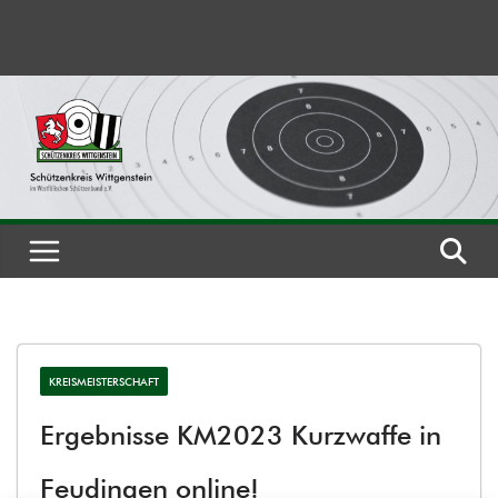
Zum
Inhalt
springen
KREISMEISTERSCHAFT
Ergebnisse KM2023 Kurzwaffe in
Feudingen online!