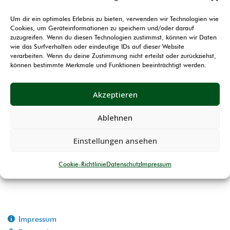
Die Ergebnisse zum Kreisdamenpokalschießen sind
Um dir ein optimales Erlebnis zu bieten, verwenden wir Technologien wie
jetzt online.
Cookies, um Geräteinformationen zu speichern und/oder darauf
zuzugreifen. Wenn du diesen Technologien zustimmst, können wir Daten
wie das Surfverhalten oder eindeutige IDs auf dieser Website
Ihr findet diese wie gehabt unter Sport → Sonstige
verarbeiten. Wenn du deine Zustimmung nicht erteilst oder zurückziehst,
können bestimmte Merkmale und Funktionen beeinträchtigt werden.
Wettkämpfe →
Damenpokal
.
Allen geehrten möchte Ich nochmal meinen
Akzeptieren
Glückwunsch aussprechen und allen Teilnehmerinnen
Ablehnen
wünsche Ich weiterhin „Gut Schuss!“.
Einstellungen ansehen
Ergebnisse der Rundenwettkämpfe
Cookie-Richtlinie
Datenschutz
Impressum
Ergbnisse Sichtungsschießen
Impressum