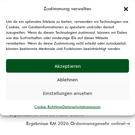
Zustimmung verwalten
Sonntag, 02. November 2025
Patrick Strackbein
Um dir ein optimales Erlebnis zu bieten, verwenden wir Technologien wie
Hallo zusammen,
Cookies, um Geräteinformationen zu speichern und/oder darauf
zuzugreifen. Wenn du diesen Technologien zustimmst, können wir Daten
die Ergebnisse Kreismeisterschaft 2026 Bogen Halle
wie das Surfverhalten oder eindeutige IDs auf dieser Website
verarbeiten. Wenn du deine Zustimmung nicht erteilst oder zurückziehst,
sind online.
können bestimmte Merkmale und Funktionen beeinträchtigt werden.
Ihr findet diese unter Sport->Kreismeisterschaften-
Akzeptieren
>Ergebnisse.
Ablehnen
Allen Teilnehmenden wünsche Ich weiterhin „Alle ins
Gold!“.
Einstellungen ansehen
Cookie-Richtlinie
Datenschutz
Impressum
Ergebnisse KK und 25 Meter online!
Ergebnisse KM 2026 Ordonnanzgewehr online!