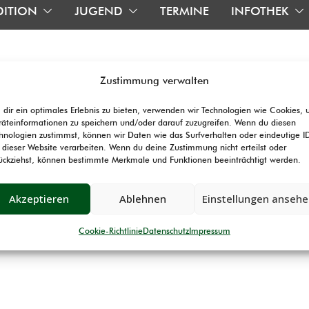
DITION
JUGEND
TERMINE
INFOTHEK
Zustimmung verwalten
dir ein optimales Erlebnis zu bieten, verwenden wir Technologien wie Cookies,
äteinformationen zu speichern und/oder darauf zuzugreifen. Wenn du diesen
hnologien zustimmst, können wir Daten wie das Surfverhalten oder eindeutige I
 dieser Website verarbeiten. Wenn du deine Zustimmung nicht erteilst oder
ückziehst, können bestimmte Merkmale und Funktionen beeinträchtigt werden.
ede Frage kann unabhängig von einander beantwortet werden.
Akzeptieren
Ablehnen
Einstellungen anseh
ken, damit Eure Meinung zählt. Eure persönliche Meinung wird ni
e Abstimmungen erfolgen absolut anonym. Die Ergebnisse werde
Cookie-Richtlinie
Datenschutz
Impressum
nt mit eurer Meinung mitgestalten.