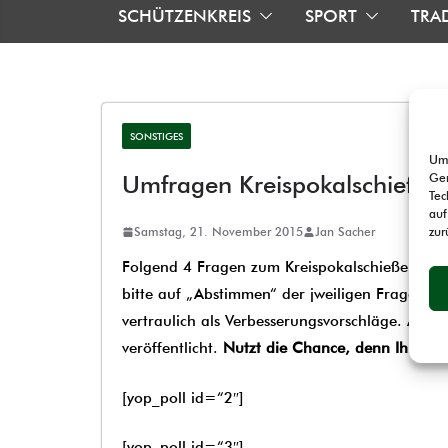
SCHÜTZENKREIS
SPORT
TRA
SONSTIGES
Um 
Ger
Umfragen Kreispokalschießen
Tec
auf
zur
Samstag, 21. November 2015
Jan Sacher
Folgend 4 Fragen zum Kreispokalschießen. J
bitte auf „Abstimmen“ der jweiligen Frage klic
vertraulich als Verbesserungsvorschläge. All
veröffentlicht.
Nutzt die Chance, denn Ihr kön
[yop_poll id=“2″]
[yop_poll id=“3″]