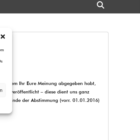
 um
Ds
 Nachdem Ihr Eure Meinung abgegeben habt,
en
cht veröffentlicht – diese dient uns ganz
n zum Ende der Abstimmung (vorr. 01.01.2016)